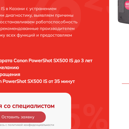
IS в Казани с устранением
м диагностику, выявляем причины
восстанавливаем работоспособность
и рекомендованные производителем
рку всех функций и предоставляем
рата Canon PowerShot SX500 IS до 3 лет
 желанию
бращения
 PowerShot SX500 IS от 35 минут
я со специалистом
Оставить заявку
есь c
политикой конфиденциальности