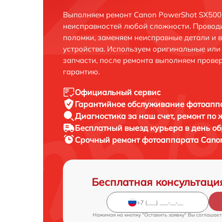
Выполняем ремонт Canon PowerShot SX500 
неисправностей любой сложности. Проводи
поломки, заменяем неисправные детали и 
устройства. Используем оригинальные ил
запчасти, после ремонта выполняем прове
гарантию.
Официальный сервис
Гарантийное обслуживание
фотоаппа
Диагностика за наш счет,
ремонт по
Бесплатный выезд курьера
в день о
Срочный ремонт
фотоаппарата Canon
Бесплатная консультаци
Нажимая на кнопку "Оставить заявку" Вы соглашает