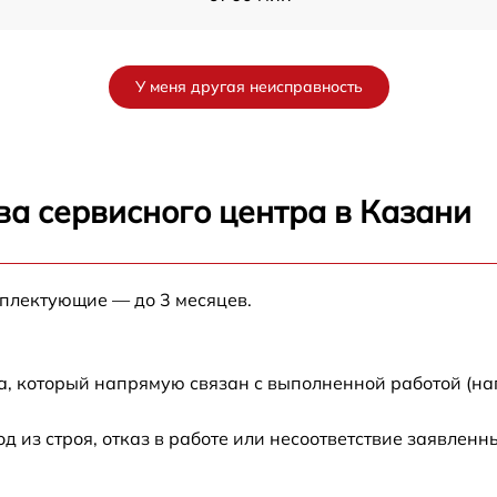
ot
от 60 мин
У меня другая неисправность
от 60 мин
от 60 мин
ва сервисного центра в Казани
от 60 мин
мплектующие — до 3 месяцев.
от 60 мин
от 60 мин
а, который напрямую связан с выполненной работой (на
от 60 мин
из строя, отказ в работе или несоответствие заявлен
от 60 мин