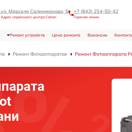
ул. Марселя Салимжанова, 5
+7 (843) 254-50-42
Адрес сервисного центра Canon
Горячая линия
Ремонт устройств
Цена ремонта
Вакансии
Контакт
тв
Ремонт Фотоаппаратов
Ремонт Фотоаппарата Po
ппарата
ot
ани