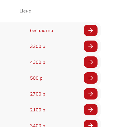
Цена
бесплатно
3300 р
4300 р
500 р
2700 р
2100 р
3400 р