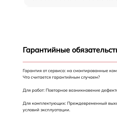
Чистка CCD/CMOS матрицы Canon PowerSh
SX500 IS
Устранение битых пикселей на CCD/CMOS
матрице Canon PowerShot SX500 IS
Замена платы отсека карты памяти Canon
PowerShot SX500 IS
Гарантийные обязательст
Замена материнской платы Canon
PowerShot SX500 IS
Гарантия от сервиса: на смонтированные ко
Замена затвора Canon PowerShot SX500 IS
Что считается гарантийным случаем?
Замена корпуса Canon PowerShot SX500 IS
Для работ: Повторное возникновение дефект
Замена контроллера питания Canon
Для комплектующих: Преждевременный выход 
PowerShot SX500 IS
условий эксплуатации.
Замена дисплея (экрана) Canon PowerShot