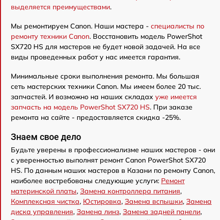
выделяется преимуществами
.
Мы ремонтируем Canon. Наши мастера -
специалисты по
ремонту техники Canon
. Восстановить модель PowerShot
SX720 HS для мастеров не будет новой задачей. На все
виды проведенных работ у нас имеется гарантия.
Минимальные сроки выполнения ремонта. Мы большая
сеть мастерских техники Canon. Мы имеем более 20 тыс.
запчастей. И возможно на наших складах
уже имеется
запчасть на модель PowerShot SX720 HS
. При заказе
ремонта на сайте - предоставляется скидка -25%.
Знаем свое дело
Будьте уверены в профессионализме наших мастеров - они
с уверенностью выполнят ремонт Canon PowerShot SX720
HS. По данным наших мастеров в Казани по ремонту Canon,
наиболее востребованы следующие услуги:
Ремонт
материнской платы
,
Замена контроллера питания
,
Комплексная чистка
,
Юстировка
,
Замена вспышки
,
Замена
диска управления
,
Замена линз
,
Замена задней панели
,