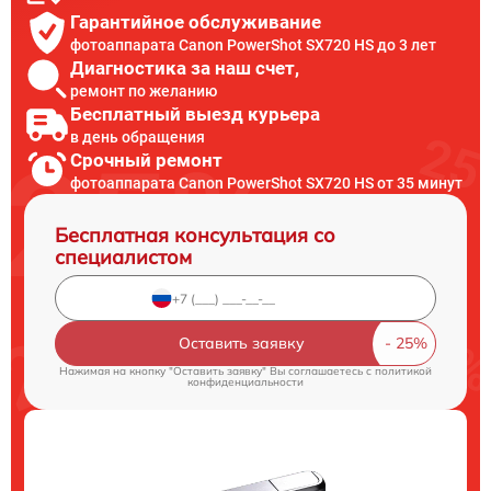
Гарантийное обслуживание
фотоаппарата Canon PowerShot SX720 HS до 3 лет
Диагностика за наш счет,
ремонт по желанию
Бесплатный выезд курьера
в день обращения
Срочный ремонт
фотоаппарата Canon PowerShot SX720 HS от 35 минут
Бесплатная консультация со
специалистом
Оставить заявку
Нажимая на кнопку "Оставить заявку" Вы соглашаетесь c
политикой
конфиденциальности