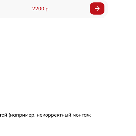
2200 р
2000 р
1800 р
1800 р
отой (например, некорректный монтаж