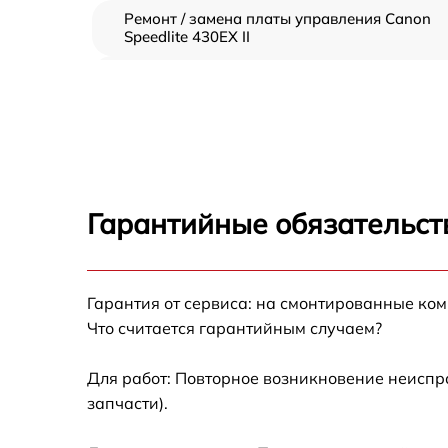
Ремонт / замена платы управления Canon
Speedlite 430EX II
Замена / ремонт инфракрасного датчика
Canon Speedlite 430EX II
Ремонт крышки батарейного отсека Canon
Speedlite 430EX II
Замена ультразвукового мотора Canon
Speedlite 430EX II
Гарантийные обязательст
Гарантия от сервиса: на смонтированные ко
Что считается гарантийным случаем?
Для работ: Повторное возникновение неиспр
запчасти).