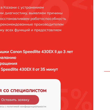
 в Казани с устранением
м диагностику, выявляем причины
восстанавливаем работоспособность
и рекомендованные производителем
рку всех функций и предоставляем
шки Canon Speedlite 430EX II до 3 лет
 желанию
бращения
peedlite 430EX II от 35 минут
я со специалистом
Оставить заявку
есь c
политикой конфиденциальности