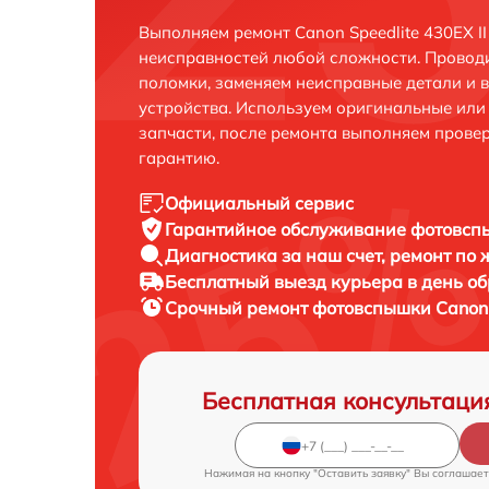
Выполняем ремонт Canon Speedlite 430EX II
неисправностей любой сложности. Проводи
поломки, заменяем неисправные детали и 
устройства. Используем оригинальные ил
запчасти, после ремонта выполняем прове
гарантию.
Официальный сервис
Гарантийное обслуживание
фотовспы
Диагностика за наш счет,
ремонт по
Бесплатный выезд курьера
в день о
Срочный ремонт
фотовспышки Canon S
Бесплатная консультаци
Нажимая на кнопку "Оставить заявку" Вы соглашает