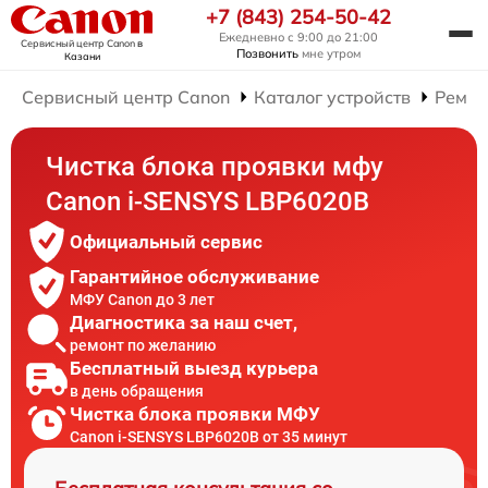
+7 (843) 254-50-42
Ежедневно с 9:00 до 21:00
Сервисный центр Canon
в
Позвонить
мне утром
Казани
Сервисный центр Canon
Каталог устройств
Ремо
Чистка блока проявки мфу
Canon i-SENSYS LBP6020B
Официальный сервис
Гарантийное обслуживание
МФУ Canon до 3 лет
Диагностика за наш счет,
ремонт по желанию
Бесплатный выезд курьера
в день обращения
Чистка блока проявки МФУ
Canon i-SENSYS LBP6020B от 35 минут