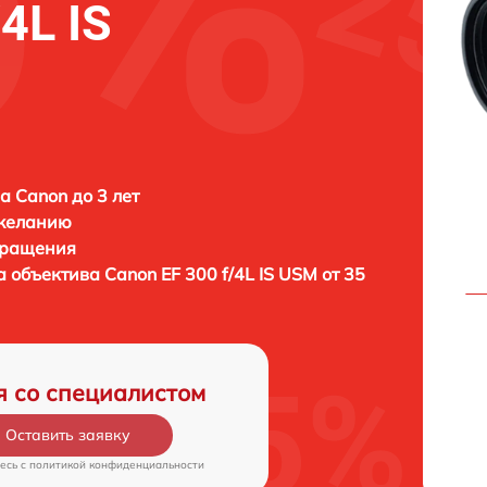
4L IS
а Canon до 3 лет
 желанию
бращения
а объектива
Canon EF 300 f/4L IS USM от 35
я со специалистом
Оставить заявку
есь c
политикой конфиденциальности