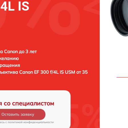
4L IS
а Canon до 3 лет
 желанию
бращения
бъектива
Canon EF 300 f/4L IS USM от 35
я со специалистом
Оставить заявку
есь c
политикой конфиденциальности