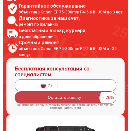
Гарантийное обслуживание
объектива Canon EF 75-300mm F4-5.6 III USM до 3 лет
Диагностика за наш счет,
ремонт по желанию
Бесплатный выезд курьера
в день обращения
Срочный ремонт
объектива Canon EF 75-300mm F4-5.6 III USM от 35
минут
Бесплатная консультация со
специалистом
Оставить заявку
Нажимая на кнопку "Оставить заявку" Вы соглашаетесь c
политикой
конфиденциальности