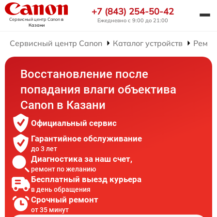
+7 (843) 254-50-42
Сервисный центр Canon
в
Ежедневно с 9:00 до 21:00
Казани
Сервисный центр Canon
Каталог устройств
Ремон
Восстановление после
попадания влаги объектива
Canon в Казани
Официальный сервис
Гарантийное обслуживание
до 3 лет
Диагностика за наш счет,
ремонт по желанию
Бесплатный выезд курьера
в день обращения
Срочный ремонт
от 35 минут