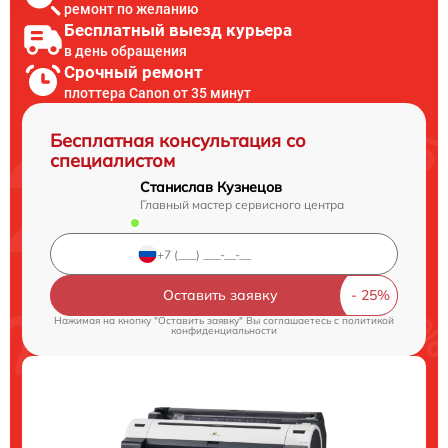
ремонт по желанию
Бесплатный выезд курьера
в день обращения
Срочный ремонт
плоттера Canon от 35 минут
Бесплатная консультация со
специалистом
Станислав Кузнецов
Главный мастер сервисного центра
Оставить заявку
Нажимая на кнопку "Оставить заявку" Вы соглашаетесь c
политикой
конфиденциальности