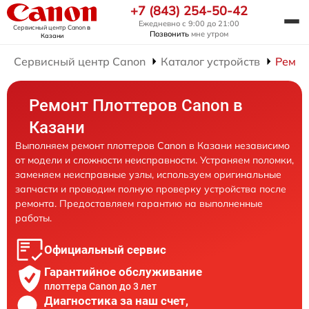
+7 (843) 254-50-42
Ежедневно с 9:00 до 21:00
Сервисный центр Canon
в
Позвонить
мне утром
Казани
Сервисный центр Canon
Каталог устройств
Ремон
Ремонт Плоттеров Canon в
Казани
Выполняем ремонт плоттеров Canon в Казани независимо
от модели и сложности неисправности. Устраняем поломки,
заменяем неисправные узлы, используем оригинальные
запчасти и проводим полную проверку устройства после
ремонта. Предоставляем гарантию на выполненные
работы.
Официальный сервис
Гарантийное обслуживание
плоттера Canon до 3 лет
Диагностика за наш счет,