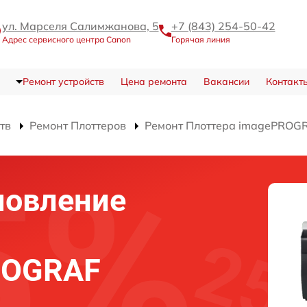
ул. Марселя Салимжанова, 5
+7 (843) 254-50-42
Адрес сервисного центра Canon
Горячая линия
Ремонт устройств
Цена ремонта
Вакансии
Контакт
тв
Ремонт Плоттеров
Ремонт Плоттера imagePROGR
новление
ROGRAF