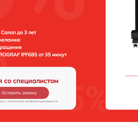
 Canon до 3 лет
 желанию
бращения
ROGRAF IPF685 от 35 минут
я со специалистом
Оставить заявку
есь c
политикой конфиденциальности