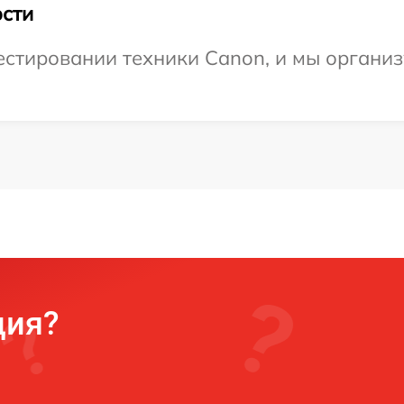
сти
тировании техники Canon, и мы организу
ция?