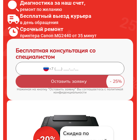
Диагностика за наш счет,
ремонт по желанию
Бесплатный выезд курьера
в день обращения
Срочный ремонт
принтера Canon MG2440 от 35 минут
Бесплатная консультация со
специалистом
Оставить заявку
Нажимая на кнопку "Оставить заявку" Вы соглашаетесь c
политикой
конфиденциальности
Скидка по
-20%