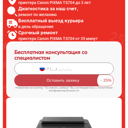
принтера Canon PIXMA TS704 до 3 лет
Диагностика за наш счет,
ремонт по желанию
Бесплатный выезд курьера
в день обращения
Срочный ремонт
принтера Canon PIXMA TS704 от 35 минут
Бесплатная консультация со
специалистом
Оставить заявку
Нажимая на кнопку "Оставить заявку" Вы соглашаетесь c
политикой
конфиденциальности