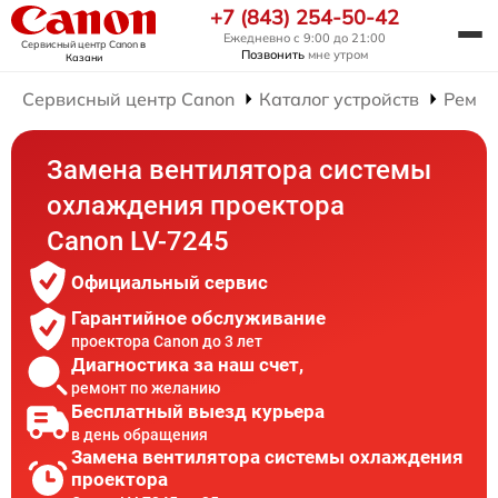
+7 (843) 254-50-42
Ежедневно с 9:00 до 21:00
Сервисный центр Canon
в
Позвонить
мне утром
Казани
Сервисный центр Canon
Каталог устройств
Ремон
Замена вентилятора системы
охлаждения проектора
Canon LV-7245
Официальный сервис
Гарантийное обслуживание
проектора Canon до 3 лет
Диагностика за наш счет,
ремонт по желанию
Бесплатный выезд курьера
в день обращения
Замена вентилятора системы охлаждения
проектора