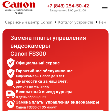
+7 (843) 254-50-42
Сервисный центр Canon
в
Ежедневно с 9:00 до 21:00
Казани
Сервисный центр Canon
Каталог устройств
Ремон
Замена платы управления
видеокамеры
Canon FS300
Официальный сервис
Гарантийное обслуживание
видеокамеры Canon до 3 лет
Диагностика за наш счет,
ремонт по желанию
Бесплатный выезд курьера
в день обращения
Замена платы управления видеокамеры
Canon FS300 от 35 минут