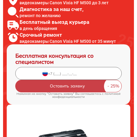
видеокамеры Canon Vixia HF M500 до 3 лет
Диагностика за наш счет,
ремонт по желанию
Бесплатный выезд курьера
в день обращения
Срочный ремонт
видеокамеры Canon Vixia HF M500 от 35 минут
Бесплатная консультация со
специалистом
Оставить заявку
Нажимая на кнопку "Оставить заявку" Вы соглашаетесь c
политикой
конфиденциальности