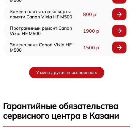
M500
Замена платы отсека карты
800 р
памяти Canon Vixia HF M500
Программный ремонт Canon
1900 р
Vixia HF M500
Замена линз Canon Vixia HF
1500 р
M500
У меня другая неисправность
Гарантийные обязательства
сервисного центра в Казани